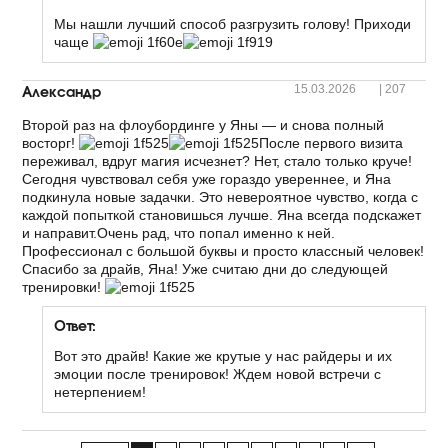
Мы нашли лучший способ разгрузить голову! Приходи
чаще
Александр
15.03.2026
|
207
Второй раз на флоубординге у Яны — и снова полный
восторг!
После первого визита
переживал, вдруг магия исчезнет? Нет, стало только круче!
Сегодня чувствовал себя уже гораздо увереннее, и Яна
подкинула новые задачки. Это невероятное чувство, когда с
каждой попыткой становишься лучше. Яна всегда подскажет
и направит.Очень рад, что попал именно к ней.
Профессионал с большой буквы и просто классный человек!
Спасибо за драйв, Яна! Уже считаю дни до следующей
тренировки!
Ответ:
Вот это драйв! Какие же крутые у нас райдеры и их
эмоции после тренировок! Ждем новой встречи с
нетерпением!