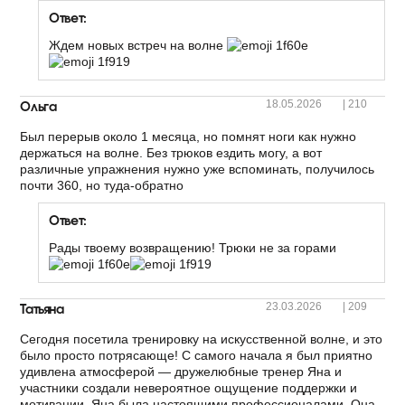
Ответ:
Ждем новых встреч на волне
Ольга
18.05.2026
|
210
Был перерыв около 1 месяца, но помнят ноги как нужно
держаться на волне. Без трюков ездить могу, а вот
различные упражнения нужно уже вспоминать, получилось
почти 360, но туда-обратно
Ответ:
Рады твоему возвращению! Трюки не за горами
Татьяна
23.03.2026
|
209
Сегодня посетила тренировку на искусственной волне, и это
было просто потрясающе! С самого начала я был приятно
удивлена атмосферой — дружелюбные тренер Яна и
участники создали невероятное ощущение поддержки и
мотивации. Яна была настоящими профессионалами. Она