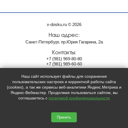
v-dosku.ru © 2026
Наш адрес:
Санкт-Петербург, пр.Юрия Гагарина, 2а
Контакты:
+7
(981)
969-80-80
+7
(981)
989-60-60
info@savinas-group.com
Наш сайт использует файлы для сохранения
Мы в социальных сетях:
пользовательских настроек и корректной работы сайта
(cookies), а так же сервисы веб-аналитики Яндекс.Метрика и



Яндекс-Вебмастер. Продолжая пользоваться сайтом, вы
соглашаетесь с
политикой конфиденциальности
Принять
Сайт сделан по
сертификату качества Placemark