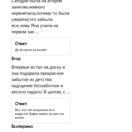
Сегодня была на втором
занятии,немного
нервничала,почему-то была
уверена,что забыла
все,чему Яна учила на
первом зан ...
Ответ:
До встречи на волне!
Егор
Впервые встал на доску и
она подарила прекрасное
забытое из детства
ощущение беззаботное и
весело падать! В целом, с ...
Ответ:
Вот это топ искренности и
радости! Ждём новых встреч на
волне
Екатерина